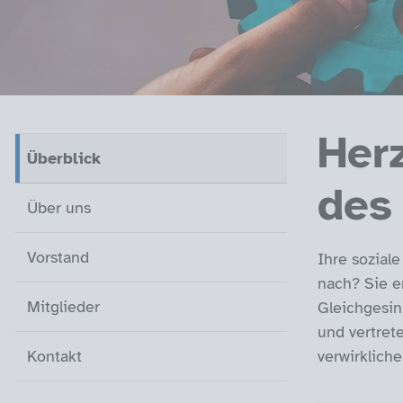
Her
Überblick (aktiv)
Über uns
Vorstand
Mitglieder
Kontakt
Überblick
(aktiv)
des
Über uns
Vorstand
Ihre sozial
nach? Sie e
Mitglieder
Gleichgesin
und vertret
verwirklich
Kontakt