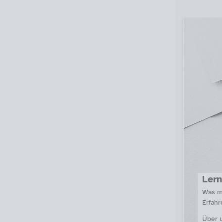
The
Lern
Was ma
Erfahr
Über 