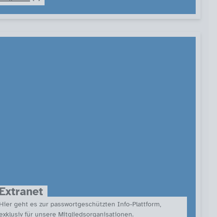
Extranet
Hier geht es zur passwortgeschützten Info-Plattform,
exklusiv für unsere Mitgliedsorganisationen.