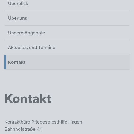
Überblick
Über uns
Unsere Angebote
Aktuelles und Termine
Kontakt (aktiv)
Überblick
Über uns
Unsere Angebote
Aktuelles und Termine
Kontakt
(aktiv)
Kontakt
Kontaktbüro Pflegeselbsthilfe Hagen
Bahnhofstraße 41