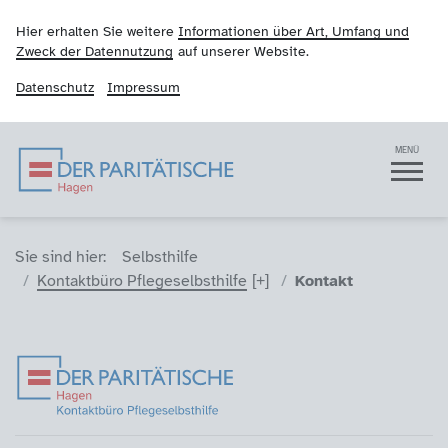
Hier erhalten Sie weitere
Informationen über Art, Umfang und
Zweck der Datennutzung
auf unserer Website.
Datenschutz
Impressum
Der Paritätische Hag
Navigation
MENÜ
Sie sind hier (Breadcrumb)
Sie sind hier:
Selbsthilfe
Kontaktbüro Pflegeselbsthilfe
Kontakt